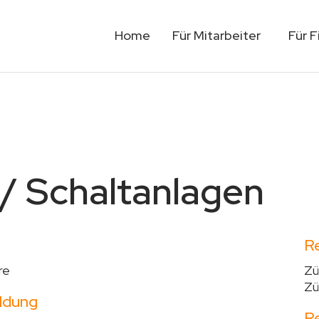
Home
Für Mitarbeiter
Für 
 / Schaltanlagen
R
re
Zü
Zü
ldung
R