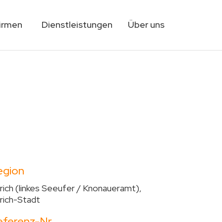
Firmen
Dienstleistungen
Über uns
egion
rich (linkes Seeufer / Knonaueramt),
rich-Stadt
eferenz-Nr.