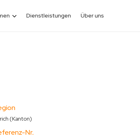
rmen
Dienstleistungen
Über uns
egion
rich (Kanton)
eferenz-Nr.