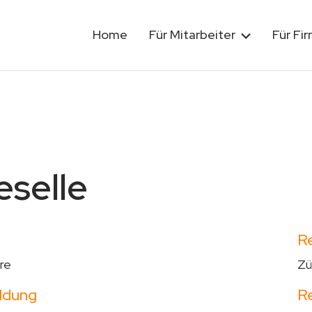
Home
Für Mitarbeiter
Für Fi
selle
R
re
Zü
ldung
R