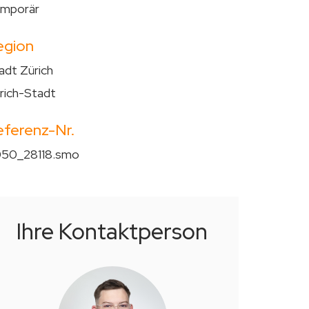
mporär
egion
adt Zürich
rich-Stadt
eferenz-Nr.
50_28118.smo
Ihre Kontaktperson