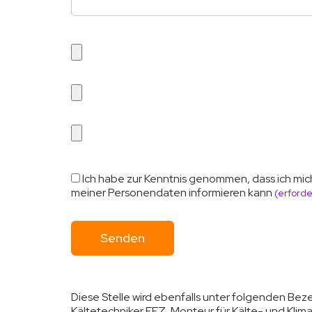
Ich habe zur Kenntnis genommen, dass ich mic
meiner Personendaten informieren kann
(erforde
Diese Stelle wird ebenfalls unter folgenden Be
Kältetechniker EFZ, Monteur für Kälte- und Klim