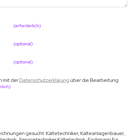
(erforderlich)
(optional)
(optional)
h mit der
Datenschutzerklärung
über die Bearbeitung
rlich)
zeichnungen gesucht:
Kältetechniker, Kälteanlagenbauer,
atechnik, Servicetechniker Kältetechnik, Fachmann für