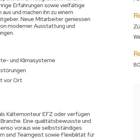
rige Erfahrungen sowie vielfältige
 aus und machen ihn zu einem
R
tgeber. Neue Mitarbeiter geniessen
n von moderner Ausstattung und
Zü
ungen.
Wi
R
lte- und Klimasysteme
80
sstörungen
t vor Ort
 als Kältemonteur EFZ oder verfügen
r Branche. Eine qualitätsbewusste und
benso voraus wie selbstständiges
m sind Teamgeist sowie Flexibilität für