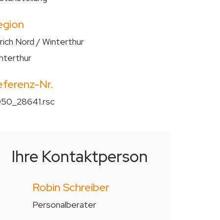
egion
rich Nord / Winterthur
nterthur
eferenz-Nr.
50_28641.rsc
Ihre Kontaktperson
Robin Schreiber
Personalberater