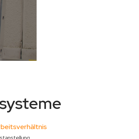
esysteme
beitsverhältnis
stanstellung