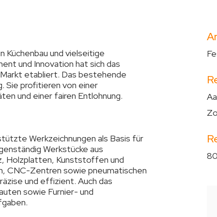
Ar
len Küchenbau und vielseitige
Fe
ment und Innovation hat sich das
 Markt etabliert. Das bestehende
R
 Sie profitieren von einer
en und einer fairen Entlohnung.
Aa
Zo
R
tützte Werkzeichnungen als Basis für
igenständig Werkstücke aus
80
z, Holzplatten, Kunststoffen und
nen, CNC-Zentren sowie pneumatischen
äzise und effizient. Auch das
auten sowie Furnier- und
fgaben.