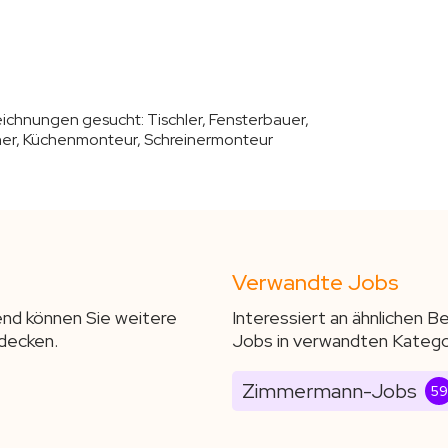
zeichnungen gesucht:
Tischler, Fensterbauer,
ner, Küchenmonteur, Schreinermonteur
Verwandte Jobs
end können Sie weitere
Interessiert an ähnlichen 
decken.
Jobs in verwandten Katego
Zimmermann-Jobs
59