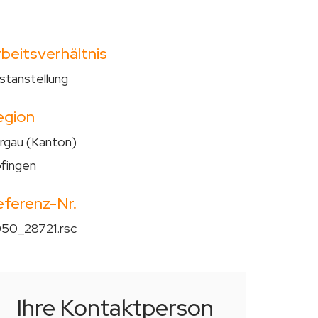
beitsverhältnis
stanstellung
egion
rgau (Kanton)
fingen
eferenz-Nr.
50_28721.rsc
Ihre Kontaktperson