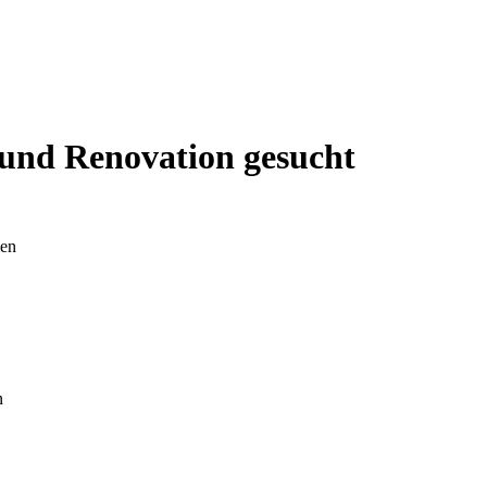
und Renovation gesucht
len
n