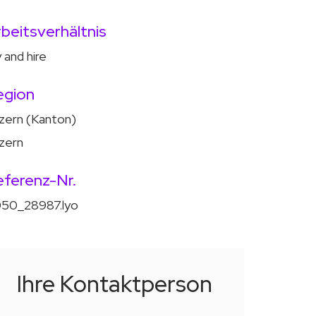
beitsverhältnis
y and hire
egion
zern (Kanton)
zern
eferenz-Nr.
50_28987.lyo
Ihre Kontaktperson