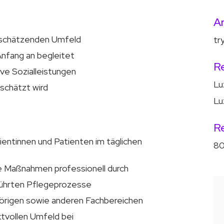
Ar
rtschätzenden Umfeld
tr
Anfang an begleitet
R
ve Sozialleistungen
Lu
schätzt wird
Lu
R
ientinnen und Patienten im täglichen
80
he Maßnahmen professionell durch
führten Pflegeprozesse
örigen sowie anderen Fachbereichen
ktvollen Umfeld bei