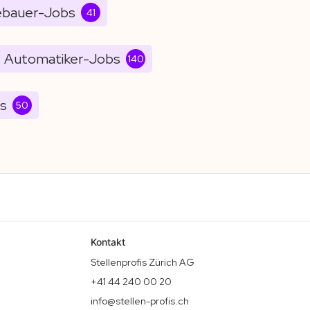
ebauer-Jobs
41
Automatiker-Jobs
140
bs
50
Kontakt
Stellenprofis Zürich AG
+41 44 240 00 20
info@stellen-profis.ch