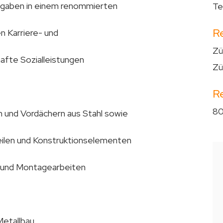
fgaben in einem renommierten
Te
R
n Karriere- und
Zü
hafte Sozialleistungen
Zü
R
80
n und Vordächern aus Stahl sowie
eilen und Konstruktionselementen
- und Montagearbeiten
Metallbau