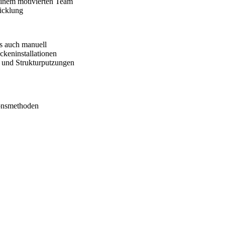
 einem motivierten Team
wicklung
s auch manuell
keninstallationen
und Strukturputzungen
ionsmethoden