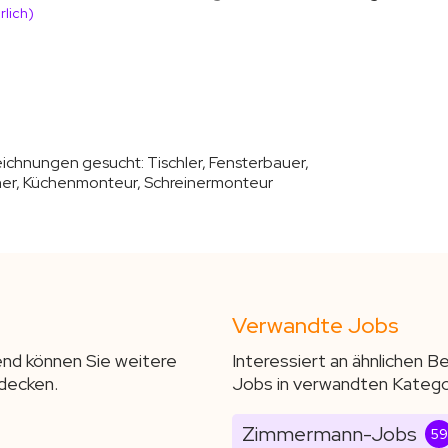
rlich)
zeichnungen gesucht:
Tischler, Fensterbauer,
ner, Küchenmonteur, Schreinermonteur
Verwandte Jobs
end können Sie weitere
Interessiert an ähnlichen 
decken.
Jobs in verwandten Katego
Zimmermann-Jobs
59