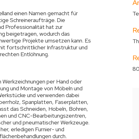
Ar
elland einen Namen gemacht für
Te
ige Schreineraufträge. Die
 Professionalität hat zur
R
ung beigetragen, wodurch das
chwertige Projekte umsetzen kann. Es
Th
 fortschrittlicher Infrastruktur und
erechten Entlöhnung.
R
80
n Werkzeichnungen per Hand oder
tigung und Montage von Möbeln und
 Werkstücke und verwenden dabei
perrholz, Spanplatten, Faserplatten,
fasst das Schneiden, Hobeln, Bohren,
hinen und CNC-Bearbeitungszentren,
rischer und pneumatischer Werkzeuge.
her, erledigen Furnier- und
flächenbehandlungen durch.