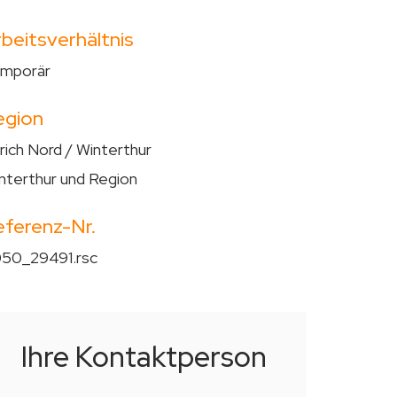
beitsverhältnis
mporär
egion
rich Nord / Winterthur
nterthur und Region
eferenz-Nr.
50_29491.rsc
Ihre Kontaktperson