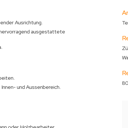
Ar
sender Ausrichtung.
Te
hervorragend ausgestattete
R
.
Zü
Wi
R
beiten.
80
n Innen- und Aussenbereich.
nn oder Holzbearbeiter.