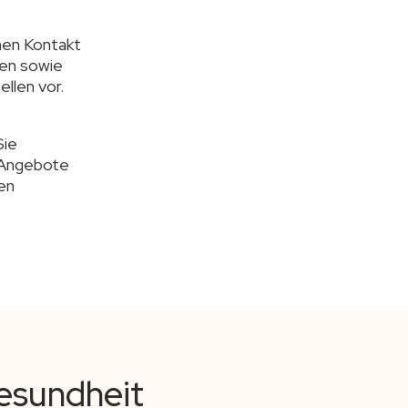
men Kontakt
gen sowie
llen vor.
Sie
e Angebote
en
Gesundheit