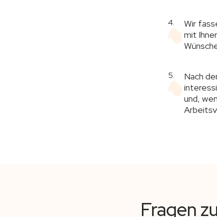
4.
Wir fass
mit Ihne
Wünsche 
5.
Nach dem
interess
und, wen
Arbeitsv
Fragen zu